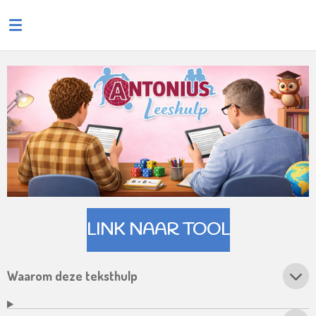
Ga
direct
naar
de
hoofdinhoud
LINK NAAR TOOL
Waarom deze teksthulp