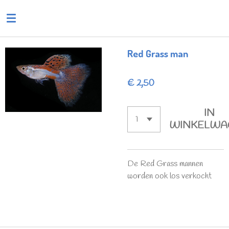
Ga
direct
naar
de
Red Grass man
hoofdinhoud
€ 2,50
IN
WINKELWA
De Red Grass mannen
worden ook los verkocht